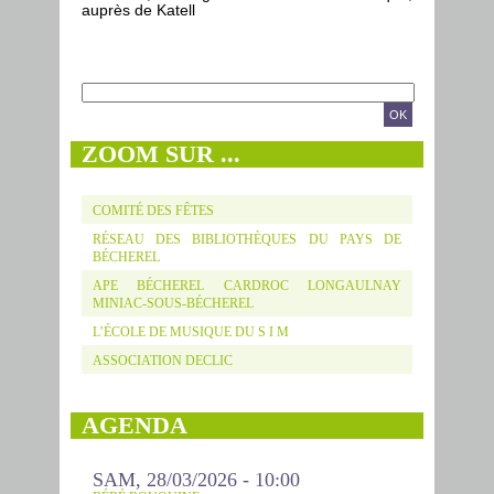
auprès de Katell
Formulaire de recherche
RECHERCHE
ZOOM SUR ...
COMITÉ DES FÊTES
RÉSEAU DES BIBLIOTHÈQUES DU PAYS DE
BÉCHEREL
APE BÉCHEREL CARDROC LONGAULNAY
MINIAC-SOUS-BÉCHEREL
L’ÉCOLE DE MUSIQUE DU S I M
ASSOCIATION DECLIC
AGENDA
SAM, 28/03/2026 - 10:00