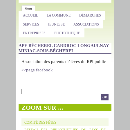
Menu
ACCUEIL
LA COMMUNE
DÉMARCHES
SERVICES
JEUNESSE
ASSOCIATIONS
ENTREPRISES
PHOTOTHÈQUE
APE BÉCHEREL CARDROC LONGAULNAY
MINIAC-SOUS-BÉCHEREL
Association des parents d'élèves du RPI public
>>page facebook
Formulaire de recherche
RECHERCHE
ZOOM SUR ...
COMITÉ DES FÊTES
RÉSEAU DES BIBLIOTHÈQUES DU PAYS DE